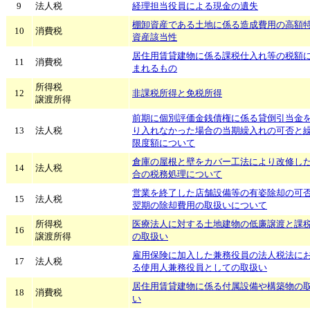
9
法人税
経理担当役員による現金の遺失
棚卸資産である土地に係る造成費用の高額
10
消費税
資産該当性
居住用賃貸建物に係る課税仕入れ等の税額
11
消費税
まれるもの
所得税
12
非課税所得と免税所得
譲渡所得
前期に個別評価金銭債権に係る貸倒引当金
13
法人税
り入れなかった場合の当期繰入れの可否と
限度額について
倉庫の屋根と壁をカバー工法により改修し
14
法人税
合の税務処理について
営業を終了した店舗設備等の有姿除却の可
15
法人税
翌期の除却費用の取扱いについて
所得税
医療法人に対する土地建物の低廉譲渡と課
16
譲渡所得
の取扱い
雇用保険に加入した兼務役員の法人税法に
17
法人税
る使用人兼務役員としての取扱い
居住用賃貸建物に係る付属設備や構築物の
18
消費税
い