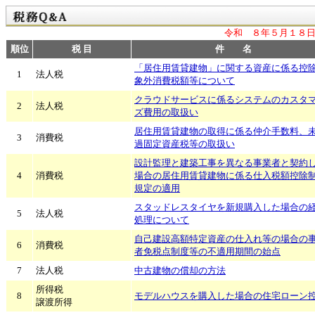
令和 ８年５月１８日
順位
税 目
件 名
「居住用賃貸建物」に関する資産に係る控
1
法人税
象外消費税額等について
クラウドサービスに係るシステムのカスタ
2
法人税
ズ費用の取扱い
居住用賃貸建物の取得に係る仲介手数料、
3
消費税
過固定資産税等の取扱い
設計監理と建築工事を異なる事業者と契約
4
消費税
場合の居住用賃貸建物に係る仕入税額控除
規定の適用
スタッドレスタイヤを新規購入した場合の
5
法人税
処理について
自己建設高額特定資産の仕入れ等の場合の
6
消費税
者免税点制度等の不適用期間の始点
7
法人税
中古建物の償却の方法
所得税
8
モデルハウスを購入した場合の住宅ローン
譲渡所得