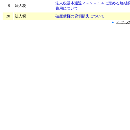
法人税基本通達２－２－１４に定める短期
19
法人税
費用について
20
法人税
破産債権の貸倒損失について