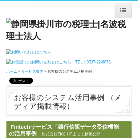
ホーム
法人案内
ごあいさつ
ホーム
サービス案内
お客様のシステム活用事例
法人概要
アクセス
お客様のシステム活用事例
（メ
サービス案内
ディア掲載情報）
法人・個人事業主の皆様
Fintechサービス「銀行信販データ受信機能」
デジタル化支援
の活用事例
株式会社TKC HP上にて動画公開