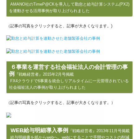
AMANO社のTimeP@CKを導入して勤怠と給与計算システム(PX2)
デジタル化・AI導入補助金
を連動させる活用事例が取り上げられました
補助金・助成金・融資情報
（記事の写真をクリックすると、記事が大きくなります。)
プライバシーポリシー
６事業を運営する社会福祉法人の会計管理の事
例
『戦略経営者』2015年2月号掲載
FX4クラウドで6事業を統合しリアルタイムに一元管理されている
社会福祉法人の事例が取り上げられました
（記事の写真をクリックすると、記事が大きくなります。）
WEB給与明細導入事例
『戦略経営者』2013年11月号掲載
給与明細書を紙からwebへ。webにすることで手間やコストの削減