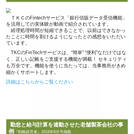
相続税の申告
ＴＫＣのFintechサービス「銀行信販データ受信機能」
お客様のシステム活用事例
を活用しての実体験が動画で紹介されています。
経理処理時間が短縮できることで、以前はできなかっ
セミナー案内
たことに時間を割けるようになったとの感想をいただい
ています。
採用情報
TKCのFinTechサービスは、“簡単” “便利”なだけではな
く、正しい記帳をご支援する機能が満載！ セキュリティ
採用メッセージ
も万全です。機能を使うに当たっては、当事務所がきめ
細かくサポートします。
スタッフインタビュー
詳細はこちらからご覧ください
キャリアアップ・教育制度
よくあるご相談
税務顧問契約
勤怠と給与計算を連動させた老舗製茶会社の事
料金案内
例
『戦略経営者』2016年8月号掲載