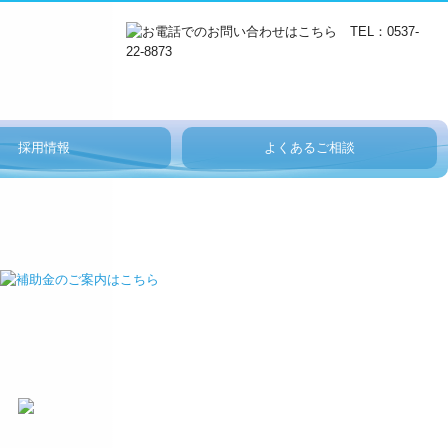
採用情報
よくあるご相談
セージ
インタビュー
アップ・教育制度
税務顧問契約
料金案内
デジタル化・AI導入補助金
補助金・助成金・融資情報
プライバシーポリシー