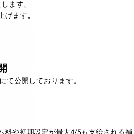
たします。
上げます。
開
eにて公開しております。
料や初期設定が最大4/5も支給される補