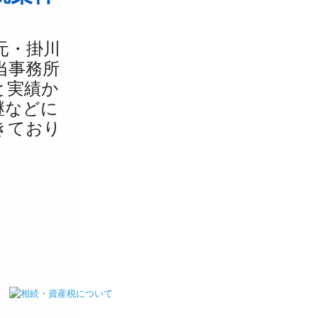
元・掛川
当事務所
と実績か
継などに
きており