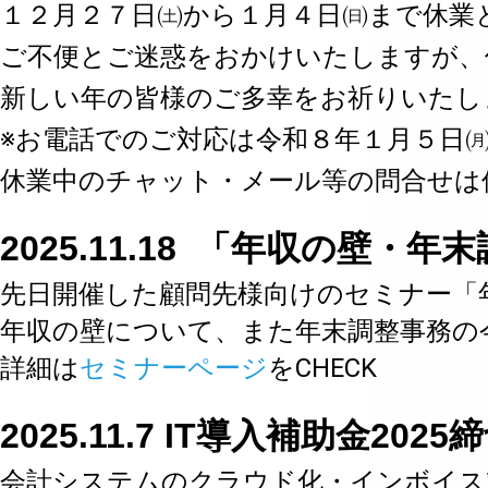
１２月２７日㈯から１月４日㈰まで休業
ご不便とご迷惑をおかけいたしますが、
新しい年の皆様のご多幸をお祈りいたし
※お電話でのご対応は令和８年１月５日
休業中のチャット・メール等の問合せは
2025.11.18 「年収の壁・年
先日開催した顧問先様向けのセミナー「年
年収の壁について、また年末調整事務の
詳細は
セミナーページ
をCHECK
2025.11.7 IT導入補助金2025
会計システムのクラウド化・インボイス