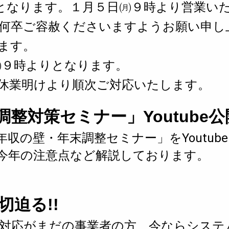
となります。１月５日㈪９時より営業い
何卒ご容赦くださいますようお願い申し
ます。
㈪９時よりとなります。
休業明けより順次ご対応いたします。
末調整対策セミナー」Youtube公
収の壁・年末調整セミナー」をYoutub
今年の注意点など解説しております。
締切迫る!!
対応がまだの事業者の方、今ならシステム