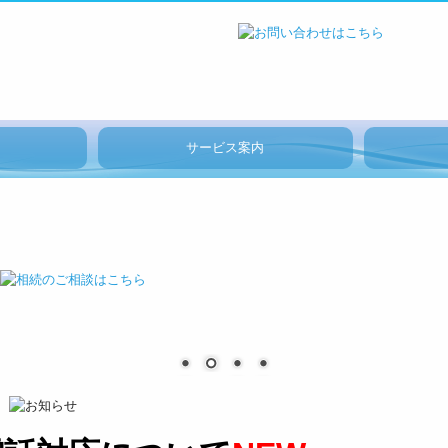
サービス案内
法人・個人事業主の皆様
デジタル化支援
相続税の申告
お客様のシステム活用事例
セミナー案内
採用メッ
スタッフ
キャリア