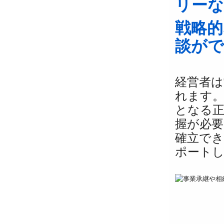
リーな
戦略的
談が
経営者は
れます
となる正
握が必要
確立で
ポート