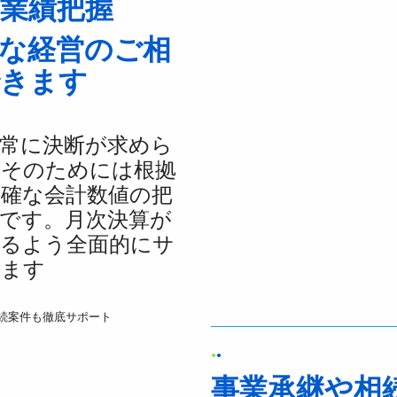
業績把握
な経営のご相
できます
常に決断が求めら
。そのためには根拠
確な会計数値の把
です。月次決算が
きるよう全面的にサ
します
●
●
事業承継や相