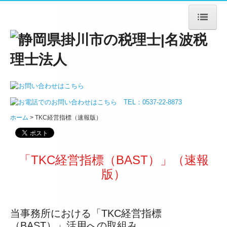
ホーム
法人案内
ごあいさつ
ホーム
TKC経営指標（速報版）
法人概要
アクセス
「TKC経営指標（BAST）」
（速報
サービス案内
版）
法人・個人事業主の皆様
当事務所における「TKC経営指標
デジタル化支援
（BAST）」活用への取組み