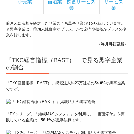
小売業
宿泊業、飲食サービス
サービス
業
業
デジタル化・AI導入補助金
補助金・助成金・融資情報
前月末に決算を確定した企業のうち黒字企業(※)を収録しています。
※黒字企業は、①期末純資産がプラス、かつ②当期損益がプラスの企
プライバシーポリシー
業を指します。
（毎月月初更新）
「TKC経営指標（BAST）」で見る黒字企業
の割合
「TKC経営指標（BAST）」掲載法人約26万社超の
54.8%
が黒字企業
ですが、
「FXシリーズ」「継続MASシステム」を利用し、「書面添付」を実
践している企業は、
58.1%
が黒字決算です。