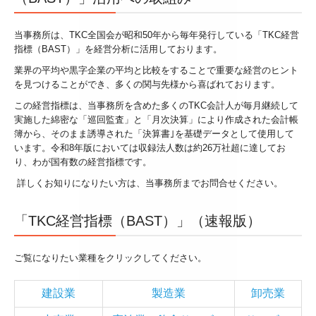
相続税の申告
当事務所は、TKC全国会が昭和50年から毎年発行している「TKC経営
お客様のシステム活用事例
指標（BAST）」を経営分析に活用しております。
業界の平均や黒字企業の平均と比較をすることで重要な経営のヒント
セミナー案内
を見つけることができ、多くの関与先様から喜ばれております。
この経営指標は、当事務所を含めた多くのTKC会計人が毎月継続して
採用情報
実施した綿密な「巡回監査」と「月次決算」により作成された会計帳
簿から、そのまま誘導された「決算書｣を基礎データとして使用して
採用メッセージ
います。令和8年版においては収録法人数は約26万社超に達してお
り、わが国有数の経営指標です。
スタッフインタビュー
詳しくお知りになりたい方は、当事務所までお問合せください。
キャリアアップ・教育制度
「TKC経営指標（BAST）」（速報版）
よくあるご相談
ご覧になりたい業種をクリックしてください。
税務顧問契約
建設業
製造業
卸売業
料金案内