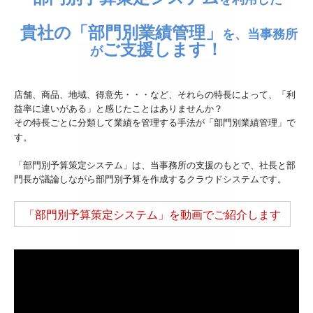
相続税の申告
貴社
の
「部門別業績管理」
を、
当事務所
お客様のシステム活用事例
ご支援します！
が
セミナー案内
店舗、商品、地域、得意先・・・など、それらの特長によって、「利
益率に違いがある」と感じたことはありませんか？
採用情報
その特長ごとに分類して業績を管理する手法が「部門別業績管理」で
す。
採用メッセージ
「部門別予算策定システム」は、当事務所の支援のもとで、社長と部
スタッフインタビュー
門長が議論しながら部門別予算を作成するクラウドシステムです。
キャリアアップ・教育制度
「部門別予算策定システム」を動画でご紹介します
よくあるご相談
税務顧問契約
料金案内