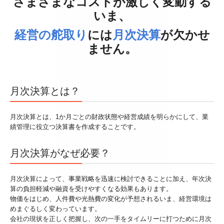
さまざまなコストが激しく変動する
相続税の申告
いま、
経営の舵取り
には
月次決算
が欠かせ
お客様のシステム活用事例
ません。
セミナー案内
採用情報
月次決算とは？
採用メッセージ
月次決算とは、1か月ごとの財政状態や経営成績を明らかにして、業
スタッフインタビュー
績管理に役立つ決算書を作成することです。
キャリアアップ・教育制度
月次決算がなぜ必要？
よくあるご相談
月次決算によって、事業戦略を迅速に検討できることに加え、年次決
算の負担軽減や融資を受けやすくなる効果もあります。
税務顧問契約
物価をはじめ、人件費や光熱費の変化が予想されるいま、経営環境は
めまぐるしく変わっています。
料金案内
会社の現状を正しく把握し、次の一手をタイムリーに打つために月次