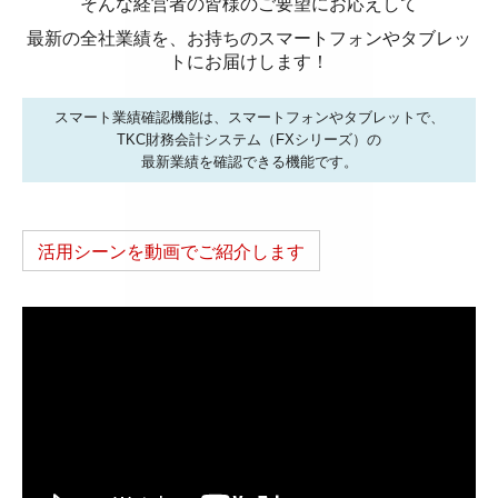
そんな経営者の皆様のご要望にお応えして
相続税の申告
最新の全社業績を、お持ちのスマートフォンやタブレッ
トにお届けします！
お客様のシステム活用事例
スマート業績確認機能は、スマートフォンやタブレットで、
セミナー案内
TKC財務会計システム（FXシリーズ）の
最新業績を確認できる機能です。
採用情報
採用メッセージ
活用シーンを動画でご紹介します
スタッフインタビュー
キャリアアップ・教育制度
よくあるご相談
税務顧問契約
料金案内