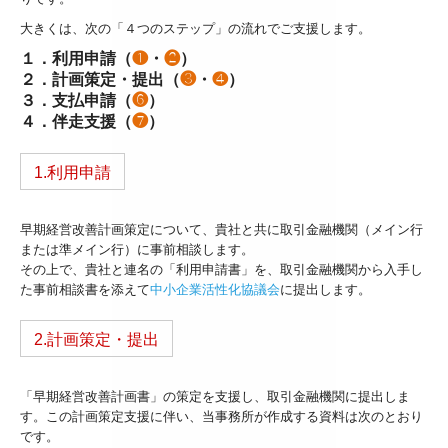
大きくは、次の「４つのステップ」の流れでご支援します。
１．利用申請（
❶
・
❷
）
２．計画策定・提出（
❸
・
❹
）
３．支払申請（
❻
）
４．伴走支援（
❼
）
1.利用申請
早期経営改善計画策定について、貴社と共に取引金融機関（メイン行
または準メイン行）に事前相談します。
その上で、貴社と連名の「利用申請書」を、取引金融機関から入手し
た事前相談書を添えて
中小企業活性化協議会
に提出します。
2.計画策定・提出
「早期経営改善計画書」の策定を支援し、取引金融機関に提出しま
す。この計画策定支援に伴い、当事務所が作成する資料は次のとおり
です。