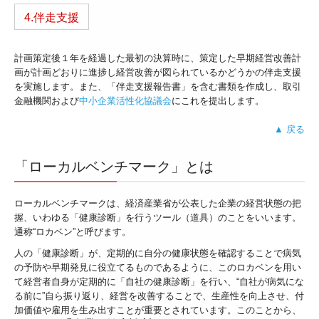
4.伴走支援
計画策定後１年を経過した最初の決算時に、策定した早期経営改善計
画が計画どおりに進捗し経営改善が図られているかどうかの伴走支援
を実施します。また、「伴走支援報告書」を含む書類を作成し、取引
金融機関および
中小企業活性化協議会
にこれを提出します。
▲ 戻る
「ローカルベンチマーク」とは
ローカルベンチマークは、経済産業省が公表した企業の経営状態の把
握、いわゆる「健康診断」を行うツール（道具）のことをいいます。
通称“ロカベン”と呼びます。
人の「健康診断」が、定期的に自分の健康状態を確認することで病気
の予防や早期発見に役立てるものであるように、このロカベンを用い
て経営者自身が定期的に「自社の健康診断」を行い、“自社が病気にな
る前に”自ら振り返り、経営を改善することで、生産性を向上させ、付
加価値や雇用を生み出すことが重要とされています。このことから、