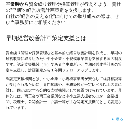
平常時から
資金繰り管理や採算管理が行えるよう、貴社
相続税の申告
の”早期”の経営改善計画策定を支援します。
自社の”経営の見える化”に向けての取り組みの際は、ぜ
お客様のシステム活用事例
ひ当事務所にご相談ください！
セミナー案内
早期経営改善計画策定支援とは
採用情報
資金繰り管理や採算管理など基本的な経営改善計画を作成し、早期の
経営改善に取り組みたい中小企業・小規模事業者を支援する国の制度
採用メッセージ
です。認定支援機関（※）である当事務所が、早期経営改善計画の策
定を支援し、計画策定から１年間フォローアップします。
スタッフインタビュー
※認定支援機関とは、中小企業・小規模事業者が安心して経営相談等
キャリアアップ・教育制度
が受けられるために、専門知識や、実務経験が一定レベル以上の者に
対し、国が認定する公的な支援機関として位置づけられています。具
体的には、商工会や商工会議所など中小企業支援者のほか、金融機
よくあるご相談
関、税理士、公認会計士、弁護士等が主な認定支援機関として認定さ
れています。
税務顧問契約
▲ 戻る
料金案内