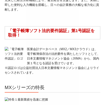
充実した経営分析機能により、健全経営を支援します。また、実務に
即した便利な入力機能を搭載し、日々の会計業務の大幅な省力化に貢
相続税の申告
献します。
お客様のシステム活用事例
セミナー案内
「電子帳簿ソフト法的要件認証」第1号認証を
取得！
採用情報
採用メッセージ
医業会計データベース（MX2／MX3クラウド）は、
電子帳簿保存法の法的要件を満たしたソフトとして、
日本文書情報マネジメント協会（JIIMA）から、国内
スタッフインタビュー
第１号となる認証を受けています。
※認証ロゴは公益社団法人日本文書情報マネジメント協会によりライ
キャリアアップ・教育制度
センスされています。
よくあるご相談
MXシリーズの特長
税務顧問契約
料金案内