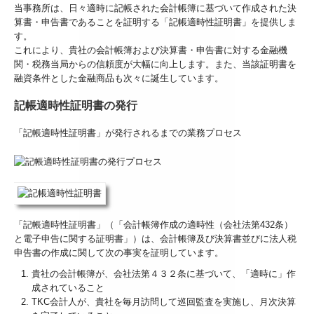
当事務所は、日々適時に記帳された会計帳簿に基づいて作成された決
算書・申告書であることを証明する「記帳適時性証明書」を提供しま
す。
これにより、貴社の会計帳簿および決算書・申告書に対する金融機
関・税務当局からの信頼度が大幅に向上します。また、当該証明書を
融資条件とした金融商品も次々に誕生しています。
記帳適時性証明書の発行
「記帳適時性証明書」が発行されるまでの業務プロセス
「記帳適時性証明書」（「会計帳簿作成の適時性（会社法第432条）
と電子申告に関する証明書」）は、会計帳簿及び決算書並びに法人税
申告書の作成に関して次の事実を証明しています。
貴社の会計帳簿が、会社法第４３２条に基づいて、「適時に」作
成されていること
TKC会計人が、貴社を毎月訪問して巡回監査を実施し、月次決算