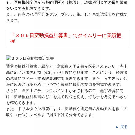
も、医療機関全体から各経理区分（施設）、診療科別までの最新業績
をいつでも把握できます。
また、任意の経理区分をグループ化し、集計した合算試算表を作成で
きます。
「３６５日変動損益計算書」でタイムリーに業績把
握
通常の損益計算書と異なり、変動費と固定費が区分されるため、売上
高に応じた限界利益（儲け）が明確になります。これにより、経営者
の感覚にフィットする限界利益を管理できます。また、入力内容が即
座に反映されるため、いつでも簡単に最新の業績を把握できます。
さらに、画面上にチェックポイントが示されるので、黒字決算に向
け、変動損益計算書のどこを見て現状を捉え、打ち手を考えるべきか
を確認できます。
また、ドリルダウン機能により、変動費や固定費の変動要因を個々の
取引（仕訳）レベルまで掘り下げて分析できます。
▲
戻る