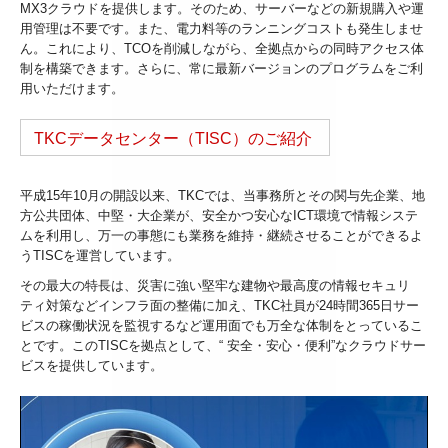
MX3クラウドを提供します。そのため、サーバーなどの新規購入や運
用管理は不要です。また、電力料等のランニングコストも発生しませ
ん。これにより、TCOを削減しながら、全拠点からの同時アクセス体
制を構築できます。さらに、常に最新バージョンのプログラムをご利
用いただけます。
TKCデータセンター（TISC）のご紹介
平成15年10月の開設以来、TKCでは、当事務所とその関与先企業、地
方公共団体、中堅・大企業が、安全かつ安心なICT環境で情報システ
ムを利用し、万一の事態にも業務を維持・継続させることができるよ
うTISCを運営しています。
その最大の特長は、災害に強い堅牢な建物や最高度の情報セキュリ
ティ対策などインフラ面の整備に加え、TKC社員が24時間365日サー
ビスの稼働状況を監視するなど運用面でも万全な体制をとっているこ
とです。このTISCを拠点として、“ 安全・安心・便利”なクラウドサー
ビスを提供しています。