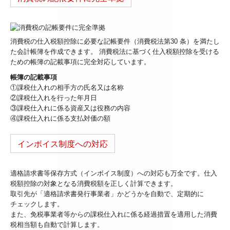
消費税の仕入税額控除に必要な記帳要件（消費税法第30 条）を満たし
た会計帳簿を作成できます。 消費税法に基づく仕入税額控除を受ける
ための帳簿の記載事項に完全対応しています。
帳簿の記載事項
①課税仕入れの相手方の氏名又は名称
②課税仕入れを行った年月日
③課税仕入れに係る資産又は役務の内容
④課税仕入れに係る支払対価の額
インボイス制度への対応
適格請求書等保存方式（インボイス制度）への対応も万全です。仕入
税額控除の対象となる消費税額を正しく計算できます。
取引先が「適格請求書発行事業者」かどうかを自動で、定期的に
チェックします。
また、免税事業者等からの課税仕入れに係る経過措置を適用した消費
税相当額も自動で計算します。