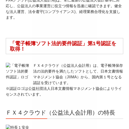
FX4クラウド(公益法人会計用)は、常に最新の公益法人会計基準に対
応し、公益法人の事業運営に役立つ情報を迅速に確認できます。健全
相続税の申告
な法人運営、法令遵守(コンプライアンス)、経理業務合理化を支援し
ます。
お客様のシステム活用事例
セミナー案内
「電子帳簿ソフト法的要件認証」第1号認証を
採用情報
取得！
採用メッセージ
ＦＸ４クラウド（公益法人会計用）は、電子帳簿保存
法の法的要件を満たしたソフトとして、日本文書情報
スタッフインタビュー
マネジメント協会（JIIMA）から、国内第１号となる
認証を受けています。
キャリアアップ・教育制度
※認証ロゴは公益社団法人日本文書情報マネジメント協会によりライ
センスされています。
よくあるご相談
ＦＸ４クラウド（公益法人会計用）の特長
税務顧問契約
料金案内