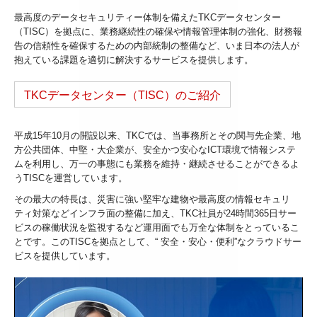
最高度のデータセキュリティー体制を備えたTKCデータセンター
（TISC）を拠点に、業務継続性の確保や情報管理体制の強化、財務報
告の信頼性を確保するための内部統制の整備など、いま日本の法人が
抱えている課題を適切に解決するサービスを提供します。
TKCデータセンター（TISC）のご紹介
平成15年10月の開設以来、TKCでは、当事務所とその関与先企業、地
方公共団体、中堅・大企業が、安全かつ安心なICT環境で情報システ
ムを利用し、万一の事態にも業務を維持・継続させることができるよ
うTISCを運営しています。
その最大の特長は、災害に強い堅牢な建物や最高度の情報セキュリ
ティ対策などインフラ面の整備に加え、TKC社員が24時間365日サー
ビスの稼働状況を監視するなど運用面でも万全な体制をとっているこ
とです。このTISCを拠点として、“ 安全・安心・便利”なクラウドサー
ビスを提供しています。