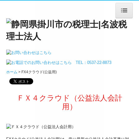
ホーム
法人案内
ごあいさつ
ホーム
FX4クラウド(公益用)
法人概要
アクセス
ＦＸ４クラウド（公益法人会計
サービス案内
用）
法人・個人事業主の皆様
デジタル化支援