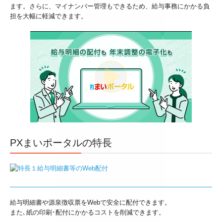
ます。さらに、マイナンバー管理もできるため、給与事務にかかる負
相続税の申告
担を大幅に軽減できます。
お客様のシステム活用事例
セミナー案内
採用情報
採用メッセージ
スタッフインタビュー
PXまいポータルの特長
キャリアアップ・教育制度
よくあるご相談
税務顧問契約
給与明細書や源泉徴収票をWebで安全に配付できます。
また､紙の印刷･配付にかかるコストを削減できます。
料金案内