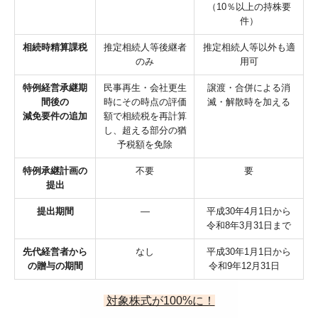
（10％以上の持株要
件）
相続時精算課税
推定相続人等後継者
推定相続人等以外も適
のみ
用可
特例経営承継期
民事再生・会社更生
譲渡・合併による消
間後の
時にその時点の評価
滅・解散時を加える
減免要件の追加
額で相続税を再計算
し、超える部分の猶
予税額を免除
特例承継計画の
不要
要
提出
提出期間
―
平成30年4月1日から
令和8年3月31日まで
先代経営者から
なし
平成30年1月1日から
の
贈与の期間
令和9年12月31日
対象株式が100%に！