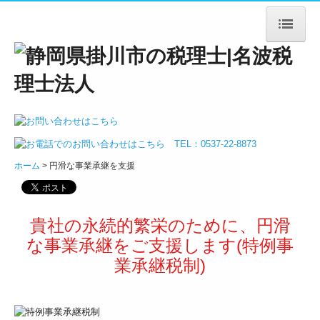
ホーム
法人案内
ごあいさつ
ホーム
円滑な事業承継を支援
法人概要
アクセス
貴社の永続的繁栄のために、円滑
サービス案内
な事業承継をご支援します(特例事
業承継税制)
法人・個人事業主の皆様
デジタル化支援