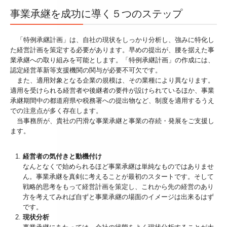
事業承継を成功に導く５つのステップ
「特例承継計画」は、自社の現状をしっかり分析し、強みに特化し
た経営計画を策定する必要があります。早めの提出が、腰を据えた事
業承継への取り組みを可能とします。「特例承継計画」の作成には、
認定経営革新等支援機関の関与が必要不可欠です。
また、適用対象となる企業の規模は、その業種により異なります。
適用を受けられる経営者や後継者の要件が設けられているほか、事業
承継期間中の都道府県や税務署への提出物など、制度を適用するうえ
での注意点が多く存在します。
当事務所が、貴社の円滑な事業承継と事業の存続・発展をご支援し
ます。
経営者の気付きと動機付け
なんとなくで始められるほど事業承継は単純なものではありませ
ん。事業承継を真剣に考えることが最初のスタートです。そして
戦略的思考をもって経営計画を策定し、これから先の経営のあり
方を考えてみれば自ずと事業承継の場面のイメージは出来るはず
です。
現状分析