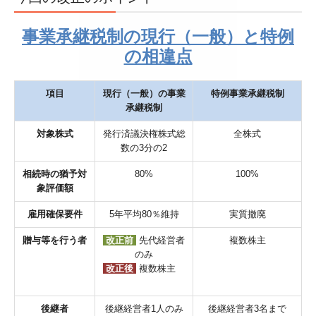
事業承継税制の現行（一般）と特例
の相違点
項目
現行（一般）の事業
特例事業承継税制
承継税制
対象株式
発行済議決権株式総
全株式
数の3分の2
相続時の猶予対
80%
100%
象評価額
雇用確保要件
5年平均80％維持
実質撤廃
贈与等を行う者
改正前
先代経営者
複数株主
のみ
改正後
複数株主
．
後継者
後継経営者1人のみ
後継経営者3名まで