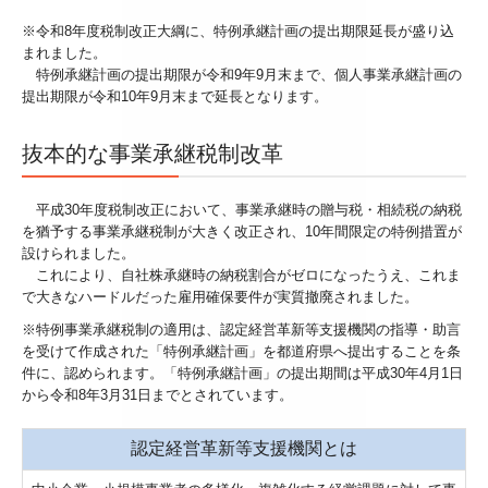
相続税の申告
※令和8年度税制改正大綱に、特例承継計画の提出期限延長が盛り込
まれました。
お客様のシステム活用事例
特例承継計画の提出期限が令和9年9月末まで、個人事業承継計画の
提出期限が令和10年9月末まで延長となります。
セミナー案内
抜本的な事業承継税制改革
採用情報
平成30年度税制改正において、事業承継時の贈与税・相続税の納税
採用メッセージ
を猶予する事業承継税制が大きく改正され、10年間限定の特例措置が
設けられました。
スタッフインタビュー
これにより、自社株承継時の納税割合がゼロになったうえ、これま
で大きなハードルだった雇用確保要件が実質撤廃されました。
キャリアアップ・教育制度
※特例事業承継税制の適用は、認定経営革新等支援機関の指導・助言
を受けて作成された「特例承継計画」を都道府県へ提出することを条
よくあるご相談
件に、認められます。「特例承継計画」の提出期間は平成30年4月1日
から令和8年3月31日までとされています。
税務顧問契約
認定経営革新等支援機関とは
料金案内