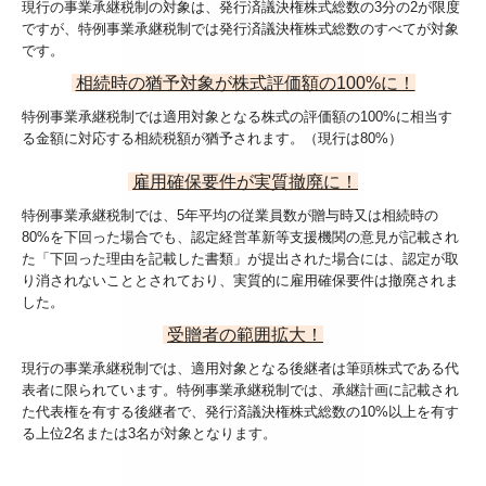
現行の事業承継税制の対象は、発行済議決権株式総数の3分の2が限度
ですが、特例事業承継税制では発行済議決権株式総数のすべてが対象
です。
相続時の猶予対象が株式評価額の100%に！
特例事業承継税制では適用対象となる株式の評価額の100%に相当す
る金額に対応する相続税額が猶予されます。（現行は80%）
雇用確保要件が実質撤廃に！
特例事業承継税制では、5年平均の従業員数が贈与時又は相続時の
80%を下回った場合でも、認定経営革新等支援機関の意見が記載され
た「下回った理由を記載した書類」が提出された場合には、認定が取
り消されないこととされており、実質的に雇用確保要件は撤廃されま
した。
受贈者の範囲拡大！
現行の事業承継税制では、適用対象となる後継者は筆頭株式である代
表者に限られています。特例事業承継税制では、承継計画に記載され
た代表権を有する後継者で、発行済議決権株式総数の10%以上を有す
る上位2名または3名が対象となります。