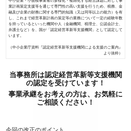
中小企業・小規模事業者の多様化・複雑化する経営課題に対して事
業計画策定支援等を通じて専門性の高い支援を行うため、税務、金
デジタル化・AI導入補助金
融及び企業の財務に関する専門的知識（又は同等以上の能力）を有
し、これまで経営革新計画の策定等の業務について一定の経験年数
補助金・助成金・融資情報
を持っているといった機関や人（金融機関、税理士、公認会計士、
弁護士など）を、国が「認定経営革新等支援機関」として認定して
プライバシーポリシー
います。
（中小企業庁資料『認定経営革新等支援機関による支援のご案内』
より抜粋）
当事務所は認定経営革新等支援機関
の認定を受けています！
事業承継をお考えの方は、お気軽に
ご相談ください！
今回の改正のポイント